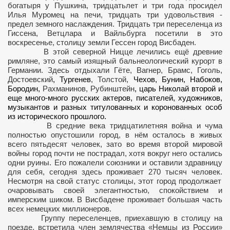
богатыря у Пушкина, тридцать
лет и
три
года просидел
Илья Муромец на печи
, тридцать три удовольствия -
предел земного наслаждения. Тридцать три
переселенца из
Гиссена, Ветцлара и Вайльбурга посетили в это
воскресенье, столицу земли Гессен город Висбаден.
В этой северной Ницце лечились ещё древние
римляне, это самый изящный бальнеологический курорт в
О НЕ ЭПАТИРУЮ"
Германии. Здесь отдыхали
Гёте, Вагнер, Брамс, Гоголь,
Достоевский
, Тургенев
, Толстой,
Чехов, Бунин, Набоков,
Бородин,
Рахманинов, Рубинштейн
, царь Николай второй и
еще много-много русских актеров, писателей, художников,
музыкантов и разных титулованных и коронованных особ
О..."
из исторического прошлого.
В средние века тридцатилетняя война и чума
полностью опустошили город, в нём осталось в живых
всего пятьдесят человек, зато во время второй мировой
А
войны город почти не пострадал, хотя вокруг него остались
одни руины. Его пожалели союзники и оставили здравницу
для себя, сегодня здесь проживает 270 тысяч человек.
ВАЖНОСТИ
Несмотря на свой статус столицы, этот город продолжает
очаровывать своей элегантностью, спокойствием и
Я ДОБРОДЕТЕЛЬ"
имперским шиком. В Висбадене проживает большая часть
всех немецких миллионеров.
ВОГО ВЕКА
Группу переселенцев, приехавшую в столицу на
поезде, встретила член землячества «Немцы из России»