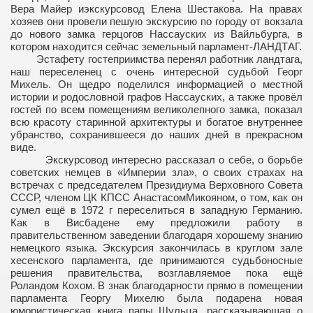
Вера Майер иэкскурсовод Елена Шестакова. На правах
ТЛЫЙ ДЕНЬ!
хозяев они провели пешую экскурсию по городу от вокзала
до нового замка герцогов Нассауских из Вайльбурга, в
 в Германию
котором находится сейчас земельный парламент-ЛАНДТАГ.
Эстафету гостеприимства перенял работник ландтага,
О ЭКИПАЖ
наш переселенец с очень интересной судьбой Георг
Михель. Он щедро поделился информацией о местной
истории и родословной графов Нассауских, а также провёл
 ХОРОШО?
гостей по всем помещениям великолепного замка, показал
всю красоту старинной архитектуры и богатое внутреннее
убранство, сохранившееся до наших дней в прекрасном
виде.
Экскурсовод интересно рассказал о себе, о борьбе
советских немцев в «Империи зла», о своих страхах на
встречах с
председателем Президиума Верховного Совета
ОЙ ШАНС!
СССР, членом ЦК КПСС АнастасомМикояном, о том, как он
сумел ещё в 1972 г переселиться в западную Германию.
ЧЕВИДЦА
Как в Висбадене ему предложили работу в
правительственном заведении благодаря хорошему знанию
немецкого языка. Экскурсия закончилась в круглом зале
хесенского парламента, где принимаются судьбоносные
решения правительства, возглавляемое пока ещё
Роландом Кохом. В знак благодарности прямо в помещении
парламента Георгу Михелю была подарена новая
юмористическая книга папы Шульца, рассказывающая о