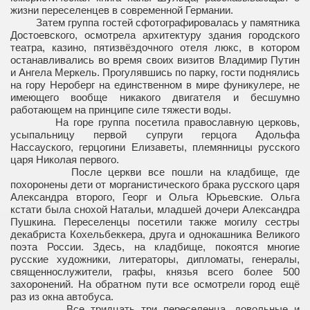
жизни переселенцев в современной Германии.
Затем группа гостей сфотографировалась у памятника
ТВИЮ
Достоевского, осмотрела архитектуру здания городского
театра, казино, пятизвёздочного отеля люкс, в котором
ГОВОРУХИНУ С.С.
останавливались во время своих визитов Владимир Путин
и Ангела Меркель. Прогулявшись по парку, гости поднялись
на гору Нероберг на единственном в мире фуникулере, не
имеющего вообще никакого двигателя и бесшумно
работающем на принципе силе тяжести воды.
На горе группа посетила православную церковь,
усыпальницу первой супруги герцога Адольфа
.
Нассауского, герцогини Елизаветы, племянницы русского
царя Николая первого.
После церкви все пошли на кладбище, где
похоронены дети от морганистического брака русского царя
Александра второго, Георг и Ольга Юрьевские. Ольга
кстати была снохой Натальи, младшей дочери Александра
Пушкина. Переселенцы посетили также могилу сестры
РМАНИИ
декабриста Кохельбеккера, друга и однокашника Великого
поэта России.
Здесь, на кладбище, покоятся многие
русские художники, литераторы, дипломаты, генералы,
священнослужители, графы, князья всего более 500
захоронений. На обратном пути все осмотрели город ещё
Р
раз из окна автобуса.
Все тридцать три переселенца, довольные и