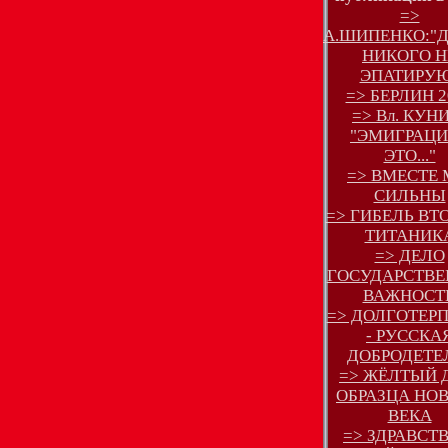
=>
А.ШИПЕНКО:"
НИКОГО Н
ЭПАТИРУ
=> БЕРЛИН 2
=> Вл. КУН
"ЭМИГРАЦИ
ЭТО..."
=> ВМЕСТЕ
СИЛЬНЫ
=> ГИБЕЛЬ ВТ
ТИТАНИК
=> ДЕЛО
ГОСУДАРСТВ
ВАЖНОСТ
=> ДОЛГОТЕР
- РУССКА
ДОБРОДЕТЕ
=> ЖЁЛТЫЙ 
ОБРАЗЦА НО
ВЕКА
=> ЗДРАВСТВ