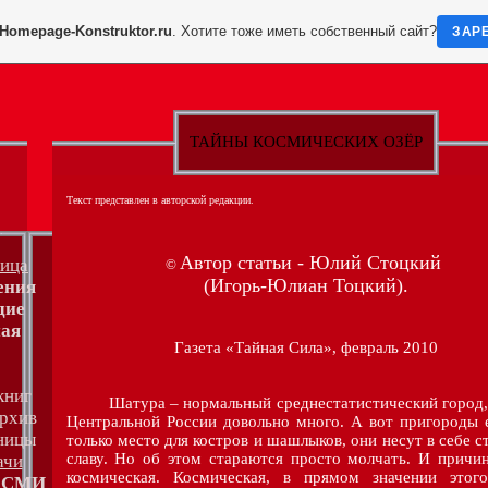
Homepage-Konstruktor.ru
. Хотите тоже иметь собственный сайт?
ЗАР
ТАЙНЫ КОСМИЧЕСКИХ ОЗЁР
Текст представлен в авторской редакции.
Автор статьи - Юлий Стоцкий
ница
©
(Игорь-Юлиан Тоцкий).
ения
дие
ная
Газета «Тайная Сила», февраль 2010
книг
Шатура – нормальный среднестатистический город, 
архив
Центральной России довольно много. А вот пригороды 
ницы
только место для костров и шашлыков, они несут в себе 
славу. Но об этом стараются просто молчать. И причи
ачи
космическая. Космическая, в прямом значении этого
в СМИ