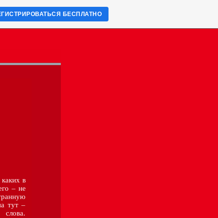
ЕГИСТРИРОВАТЬСЯ БЕСПЛАТНО
каких в
его – не
странную
на тут –
 слова.