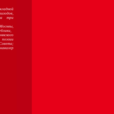
икладной
изодов,
на три
Москвы,
блики,
ннского
 поэзии
Совета;
кавалер