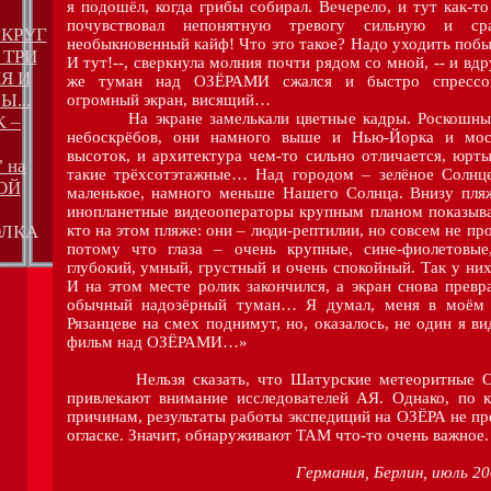
я подошёл, когда грибы собирал. Вечерело, и тут как-то
почувствовал непонятную тревогу сильную и ср
КРУГ
необыкновенный кайф! Что это такое? Надо уходить по
 ТРИ
И тут!--, сверкнула молния почти рядом со мной, -- и вдр
Я И
же туман над ОЗЁРАМИ сжался и быстро спрессо
...
огромный экран, висящий…
На экране замелькали цветные кадры. Роскошны
 –
небоскрёбов, они намного выше и Нью-Йорка и мос
высоток, и архитектура чем-то сильно отличается, юрт
 на
такие трёхсотэтажные… Над городом – зелёное Солнце
ОЙ
маленькое, намного меньше Нашего Солнца. Внизу пляж
инопланетные видеооператоры крупным планом показыва
ОЛКА
кто на этом пляже: они – люди-рептилии, но совсем не пр
потому что глаза – очень крупные, сине-фиолетовые,
глубокий, умный, грустный и очень спокойный. Так у них
И на этом месте ролик закончился, а экран снова превр
обычный надозёрный туман… Я думал, меня в моём
Рязанцеве на смех поднимут, но, оказалось, не один я ви
фильм над ОЗЁРАМИ…»
Нельзя сказать, что Шатурские метеоритные Оз
привлекают внимание исследователей АЯ. Однако, по к
причинам, результаты работы экспедиций на ОЗЁРА не п
огласке. Значит, обнаруживают ТАМ что-то очень важное.
Германия, Берлин, июль 20