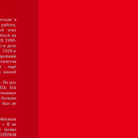
хали в
 работа,
об этих
иться на
 В 1990-
о и дело
в 1920-е
 пропажи
тилетия
г – ещё
и нашей
 Не раз
ЫТЬ НА
лошных
т больше
б был не
ихаила
: « Я не
е полно
к ОЗЁРАМ