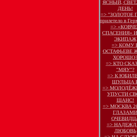
ЯСНЫЙ, СВЕ
ДЕНЬ!
=> "ЗОЛОТОЕ 
прилетело в Ге
=> «КОВЧ
СПАСЕНИЯ» И
ЭКИПАЖ
=> КОМУ 
ОСТАФЬЕВЕ 
ХОРОШО
=> КТО СКА
"МЯУ"?
=> К ЮБИЛ
ШУЛЬЦА Р
=> МОЛОДЁЖЬ
УПУСТИ СВ
ШАНС!
=> МОСКВА 20
ГЛАЗАМ
ОЧЕВИДЦ
=> НАДЕЖД
ЛЮБОВЬ
=> НА СЛУЖ