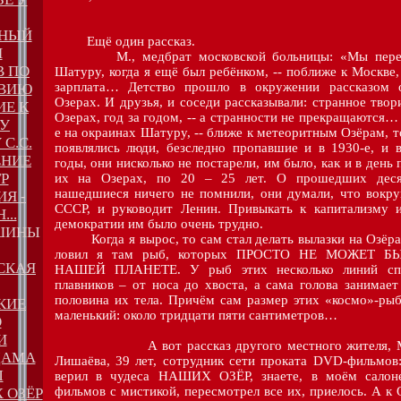
ЬНЫЙ
Ещё один рассказ.
Н
М., медбрат московской больницы: «Мы перее
В ПО
Шатуру, когда я ещё был ребёнком, -- поближе к Москве,
зарплата… Детство прошло в окружении рассказом 
ВИЮ
Озерах. И друзья, и соседи рассказывали: странное твор
ИЕ К
Озерах, год за годом, -- а странности не прекращаются…
У
е на окраинах Шатуру, -- ближе к метеоритным Озёрам, т
С.С.
появлялись люди, безследно пропавшие и в 1930-е, и 
ЕНИЕ
годы, они нисколько не постарели, им было, как и в день
Р
их на Озерах, по 20 – 25 лет. О прошедших деся
нашедшиеся ничего не помнили, они думали, что вокру
ИЯ -
СССР, и руководит Ленин. Привыкать к капитализму 
..
демократии им было очень трудно.
ИШИНЫ
Когда я вырос, то сам стал делать вылазки на Озёра.
ловил я там рыб, которых ПРОСТО НЕ МОЖЕТ Б
СКАЯ
НАШЕЙ ПЛАНЕТЕ. У рыб этих несколько линий сп
плавников – от носа до хвоста, а сама голова занимае
половина их тела. Причём сам размер этих «космо»-ры
КИЕ
маленький: около тридцати пяти сантиметров…
О
И
А вот рассказ другого местного жителя, М
ДАМА
Лишаёва, 39 лет, сотрудник сети проката DVD-фильмов
Ы
верил в чудеса НАШИХ ОЗЁР, знаете, в моём салон
фильмов с мистикой, пересмотрел все их, приелось. А 
 ОЗЁР