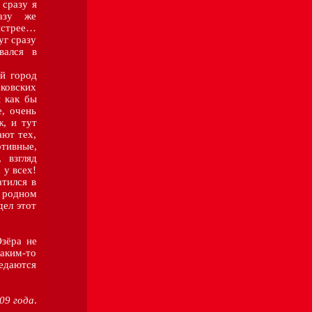
 сразу я
азу же
быстрее…
уг сразу
вался в
й город
ковских
ы как бы
, очень
, и тут
ют тех,
отивные,
 взгляд
 у всех!
атился в
 родном
дел этот
ёра не
аким-то
редаются
09 года
.