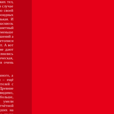
ких тел,
в случае
по своей
роидных
нькая. И
насквозь
анетный
и меньше
ушений а
летописи
т. А вот
 не дают
лнились
ческая,
в очень
ого, а
ы – ещё
телей с
Древние
видимо,
больше,
и умели
тчётной
дших на