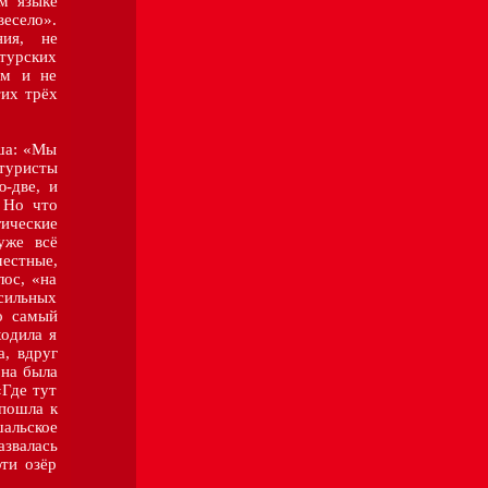
ом языке
есело».
ния, не
атурских
ым и не
их трёх
а: «Мы
туристы
-две, и
 Но что
гические
уже всё
естные,
лос, «на
сильных
о самый
ходила я
а, вдруг
она была
«Где тут
 пошла к
шальское
азвалась
ти озёр