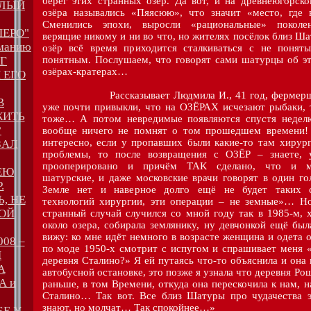
берег этих странных озёр. Да вот, и на древнеюгорск
ТЛЫЙ
озёра назывались «Пяясюю», что значит «место, где в
Сменились эпохи, выросли «рациональные» поколе
ПЕРО"
верящие никому и ни во что, но жителях посёлок близ Ш
рманию
озёр всё время приходится сталкиваться с не понят
ЕГ
понятным. Послушаем, что говорят сами шатурцы об эт
озёрах-кратерах…
 ЕГО
Рассказывает Людмила И., 41 год, фермерш
В
уже почти привыкли, что на ОЗЁРАХ исчезают рыбаки, 
ЖИТЬ
тоже… А потом невредимые появляются спустя неделю
?
вообще ничего не помнят о том прошедшем времени!
интересно, если у пропавших были какие-то там хирур
ЗАЛ
проблемы, то после возвращения с ОЗЁР – знаете, 
прооперировано и причём ТАК сделано, что и м
ЕЮ
шатурские, и даже московские врачи говорят в один го
.
Земле нет и наверное долго ещё не будет таких 
, НЕ
технологий хирургии, эти операции – не земные»… Н
ОЙ
странный случай случился со мной году так в 1985-м, 
около озера, собирала землянику, ну девчонкой ещё был
вижу: ко мне идёт немного в возрасте женщина и одета 
08 –
по моде 1950-х смотрит с испугом и спрашивает меня 
И
деревня Сталино?» Я ей путаясь что-то объяснила и она
А
автобусной остановке, это позже я узнала что деревня Ро
А и
раньше, в том Времени, откуда она перескочила к нам, н
Сталино… Так вот. Все близ Шатуры про чудачества э
знают, но молчат… Так спокойнее…»
БЕ У