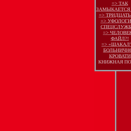
=> ТАК
ЗАМЫКАЕТСЯ 
=> ТРИДЦАТЬ
=> УФОЛОГИ
СПЕЦСЛУЖБЫ
=> ЧЕЛОВЕK
ФАЙЛ?!
=> «ШАКАЛ"
БОЛЬНИЧН
КРОВАТИ
КНИЖНАЯ П