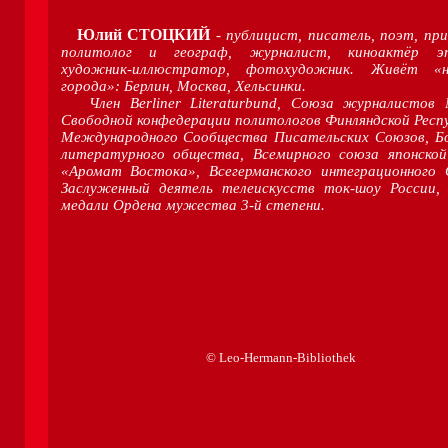
Юлий СТОЦКИЙ
- публицист, писатель, поэт, пр
политолог и
географ, журналист,
киноактёр эп
художник-иллюстратор,
фотохудожник. Живёт «
города»:
Берлин, Москва, Хельсинки.
Член
Berliner
Literaturbund
, Союза журналистов 
Свободной конфедерации политологов Финляндской Респу
Международного Сообщества Писательских Союзов, Бо
литературного общества, Всемирного союза японской
«Аромат Востока», Всегерманского интеграционного 
Заслуженный деятель телеискусств ток-шоу России, 
медали Ордена мужества 3-й степени.
© Leo-Hermann-Bibliothek