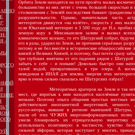
Орбита Земли находится на пути пролёта малых космичес
большинство из них летят с очень большой скоростью и 
ДАВНО
столкновения с Землёй последствия бывают грандиозны 
Е
разрушительности. Однако, значительная часть аст
Ю"
метеоритов движутся «на излёте», скорость у них мале
если Юкатанский метеорит в 3 500 году до Н.э. пробил 
009
земную кору в Мексиканском заливе и вызвал всепл
ИН:
климатических коллапс, то его Шатурский собрат, будуч
Я -
его в разы, ударил по Земле, не причинив серьёзных разр
потому и не бел внесён в исторические общероссийские 
 МЫ
князей и Великих Князей, и поэтому, был почти сразу забы
три глубоких вмятины от его падения рядом с Шатурой
забыть о себе – и поныне! Довольно быстро они напо
ОРОГО
талой водой, превратившись в три озера. А косми
А
неведомая и ИНАЯ для землян, энергия этих метеорито
ярко и очень сильно сказалась на Шатурских озёрах!
ЕННОЙ
И
Метеоритных кратеров на Земле и так немн
мест, где впритык к ним находятся населённые пункт
ПЕНИЕ
меньше. Поэтому опыта общения простых местных жи
Я
действительно инопланетной энергетикой, немного. 
ЛЬ"
руссо-югоры, жившие в регионе нынешней Шатуры, 
ДОМ
знали об этих ЧУЖИХ энергоинформационных полях 
ВОГО
умели блокировать их отрицательную энергетику 
использовать позитивную: в частности, чувство безо
сильной эйфории, которая наступает у многих, прише
УЙ,