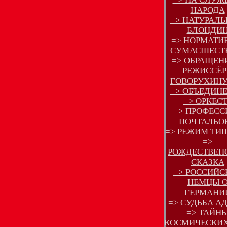
НАРОДА
=> НАТУРАЛ
БЛОНДИ
=> НОРМАТИ
СУМАСШЕСТ
=> ОБРАЩЕН
РЕЖИССЁР
ГОВОРУХИНУ 
=> ОБЪЕДИН
=> ОРКЕСТ
=> ПРОФЕСС
ПОЧТАЛЬОН.
=> РЕЖИМ Т
=>
РОЖДЕСТВЕН
СКАЗКА
=> РОССИЙС
НЕМЦЫ 
ГЕРМАНИ
=> СУДЬБА А
=> ТАЙН
КОСМИЧЕСКИХ