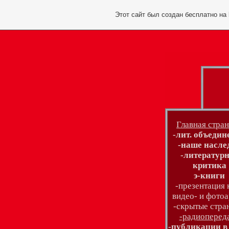
Этот сайт был создан бесплатно на
Главная стра
-лит. объедин
-наше насле
-литератур
критика
э-книги
-презентация 
видео- и фото
-скрытые стра
-радиоперед
-публикации 