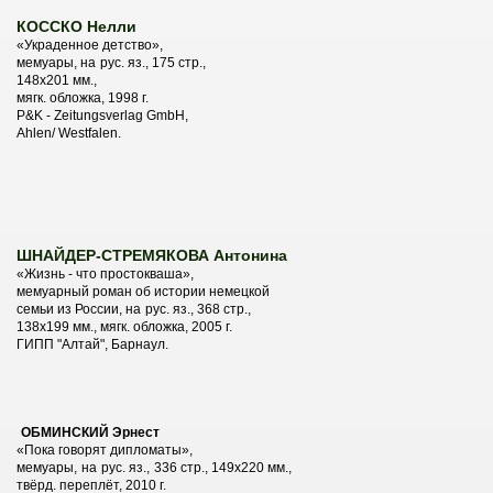
КОССКО Нелли
«Украденное детство»,
мемуары, на
рус. яз., 175 стр.,
148х201 мм.,
мягк. обложка, 1998 г.
P&K - Zeitungsverlag GmbH,
Ahlen/ Westfalen.
ШНАЙДЕР-СТРЕМЯКОВА Антонина
«Жизнь - что простокваша»,
мемуарный роман об истории немецкой
семьи из России, на
рус. яз., 368 стр.,
138х199 мм., мягк. обложка, 2005 г.
ГИПП "Алтай", Барнаул.
ОБМИНСКИЙ Эрнест
«Пока говорят дипломаты»,
мемуары,
на
рус. яз.,
336 стр., 149х220 мм.,
твёрд. переплёт, 2010 г.